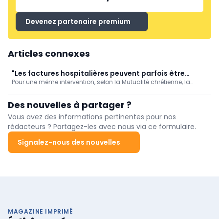
Devenez partenaire premium
Articles connexes
"Les factures hospitalières peuvent parfois être
Pour une même intervention, selon la Mutualité chrétienne, la
multipliées par dix en chambre individuelle" (MC/AIM)
facture peut être multipliée par trois voire dix selon l’hôpital et
surtout le choix de la chambre, d’où l’importance pour les
Des nouvelles à partager ?
patients de bien s’informer avant une hospitalisation.
Vous avez des informations pertinentes pour nos
rédacteurs ? Partagez-les avec nous via ce formulaire.
Signalez-nous des nouvelles
MAGAZINE IMPRIMÉ