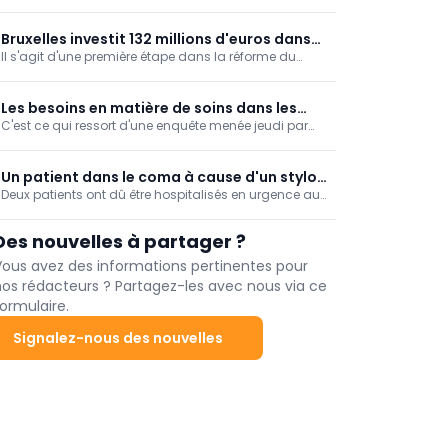
Assistance ont enregistré en juillet une nette
augmentation du nombre de dossiers médicaux à
cause des vagues de chaleur qui frappent le sud de
Bruxelles investit 132 millions d'euros dans
l'Europe.
Il s'agit d'une première étape dans la réforme du
les hôpitaux et les établissements
financement des infrastructures hospitalières
psychiatriques
bruxelloises, a déclaré le ministre de l'Action sociale
et de la Santé, Ahmed Laaouej (PS).
Les besoins en matière de soins dans les
C'est ce qui ressort d'une enquête menée jeudi par
maisons de repos bruxelloises deviennent
Iriscare auprès de 66 maisons de repos bruxelloises.
de plus en plus complexes
Selon Iriscare, l'organisme bruxellois de soins de
santé, il est nécessaire d'accorder davantage
Un patient dans le coma à cause d'un stylo
d'attention à la vulnérabilité psychique, au handicap
Deux patients ont dû être hospitalisés en urgence aux
amaigrissant contrefait
et aux besoins de soins combinés.
Pays-Bas après avoir utilisé des produits
amaigrissants achetés illégalement. L'un d'eux est
Des nouvelles à partager ?
même resté plusieurs heures dans le coma.
Vous avez des informations pertinentes pour
nos rédacteurs ? Partagez-les avec nous via ce
ormulaire.
Signalez-nous des nouvelles