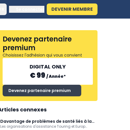
DEVENIR MEMBRE
FR
Se connecter
Devenez partenaire
premium
Choisissez l'adhésion qui vous convient
DIGITAL ONLY
€ 99
/
Année
*
Devenez partenaire premium
Articles connexes
Davantage de problèmes de santé liés à la
Les organisations d'assistance Touring et Europ
chaleur (Touring)