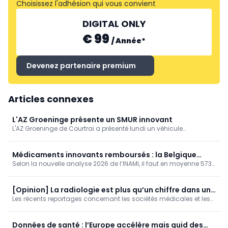
Choisissez l'adhésion qui vous convient
DIGITAL ONLY
€ 99
/
Année
*
Devenez partenaire premium
Articles connexes
L'AZ Groeninge présente un SMUR innovant
L'AZ Groeninge de Courtrai a présenté lundi un véhicule
d'intervention médicale innovant.
Médicaments innovants remboursés : la Belgique
Selon la nouvelle analyse 2026 de l’INAMI, il faut en moyenne 573
dans la moyenne européenne, mais le patient attend
jours entre l’autorisation de mise sur le marché d’un
encore 19 mois
médicament innovant et son premier remboursement en
Belgique.
[Opinion] La radiologie est plus qu’un chiffre dans un
Les récents reportages concernant les sociétés médicales et les
bilan annuel
revenus des médecins ont relancé le débat sur le financement de
notre système de santé.
Données de santé : l’Europe accélère mais quid des