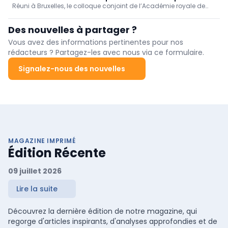
Réuni à Bruxelles, le colloque conjoint de l’Académie royale de
patients et des médecins ?
médecine de Belgique et de l’Académie nationale de médecine
a mis en lumière un basculement majeur : les données de santé
Des nouvelles à partager ?
deviennent un levier stratégique pour les soins. Mais de
nombreux dangers guettent.
Vous avez des informations pertinentes pour nos
rédacteurs ? Partagez-les avec nous via ce formulaire.
Signalez-nous des nouvelles
MAGAZINE IMPRIMÉ
Édition Récente
09 juillet 2026
Lire la suite
Découvrez la dernière édition de notre magazine, qui
regorge d'articles inspirants, d'analyses approfondies et de