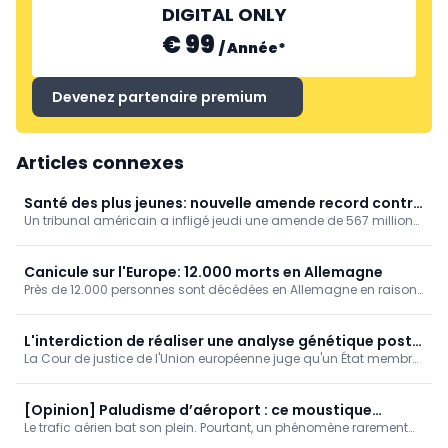
DIGITAL ONLY
€ 99
/
Année
*
Devenez partenaire premium
Articles connexes
Santé des plus jeunes: nouvelle amende record contre
Un tribunal américain a infligé jeudi une amende de 567 millions
Meta !
de dollars à Meta, la maison mère notamment d’Instagram et de
Facebook, estimant que l’entreprise ne prenait pas suffisamment
de mesures pour protéger les jeunes utilisateurs.
Canicule sur l'Europe: 12.000 morts en Allemagne
Près de 12.000 personnes sont décédées en Allemagne en raison
des fortes chaleurs, ressort-il de chiffres publiés par l'Institut
Robert Koch.
L'interdiction de réaliser une analyse génétique post
La Cour de justice de l'Union européenne juge qu'un État membre
mortem ne produit pas d'effet transfrontalier
ne peut pas refuser une demande émanant d'un autre État
membre visant à réaliser une analyse génétique post mortem au
seul motif que sa législation nationale interdit un tel examen.
[Opinion] Paludisme d’aéroport : ce moustique
Le trafic aérien bat son plein. Pourtant, un phénomène rarement
voyage à tire-d’ailes !
rapporté a été signalé la semaine dernière : le « paludisme