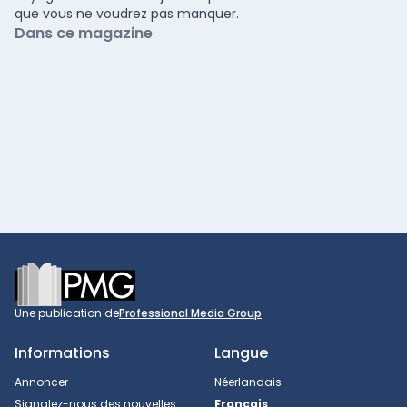
que vous ne voudrez pas manquer.
Dans ce magazine
Footer
Une publication de
Professional Media Group
Informations
Langue
Annoncer
Néerlandais
Signalez-nous des nouvelles
Français