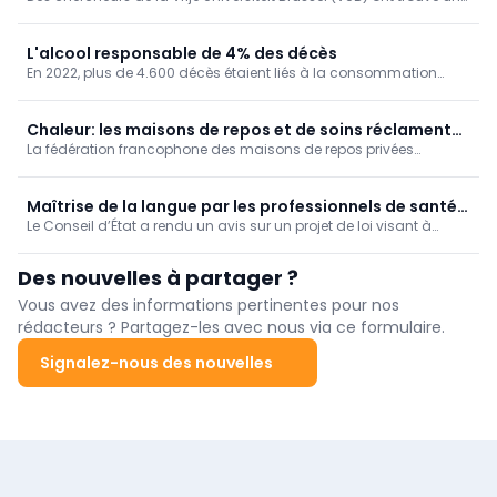
moyen ingénieux d’améliorer les calculs informatiques qui sous-
tendent les programmes de dépistage du cancer du sein.
L'alcool responsable de 4% des décès
En 2022, plus de 4.600 décès étaient liés à la consommation
d'alcool chez nous, soit 4% de la mortalité. Un taux de mortalité
qui augmente au fil des ans, en particulier dans la Région de
Bruxelles-Capitale.
Chaleur: les maisons de repos et de soins réclament
La fédération francophone des maisons de repos privées
une vision à long terme
Femarbel et son homologue néerlandophone Vlozo dénoncent
lundi "l'accumulation de règles" auxquelles le secteur doit se
conformer.
Maîtrise de la langue par les professionnels de santé:
Le Conseil d’État a rendu un avis sur un projet de loi visant à
avis nuancé du Conseil d'État
obliger les professionnels des soins de santé à démontrer une
connaissance suffisante de la langue de la région linguistique
Des nouvelles à partager ?
dans laquelle ils exercent.
Vous avez des informations pertinentes pour nos
rédacteurs ? Partagez-les avec nous via ce formulaire.
Signalez-nous des nouvelles