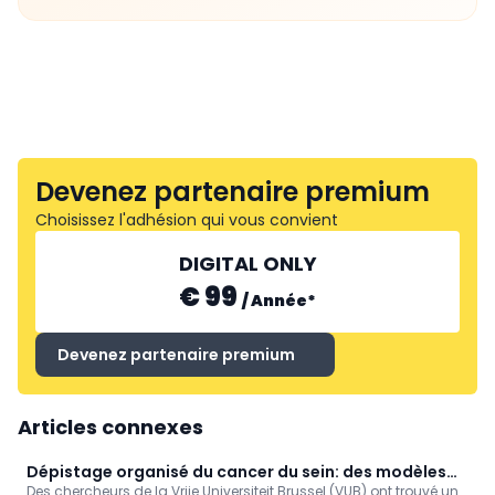
Devenez partenaire premium
Choisissez l'adhésion qui vous convient
DIGITAL ONLY
€ 99
/
Année
*
Devenez partenaire premium
Articles connexes
Dépistage organisé du cancer du sein: des modèles
Des chercheurs de la Vrije Universiteit Brussel (VUB) ont trouvé un
de simulation encore plus fiables (VUB)