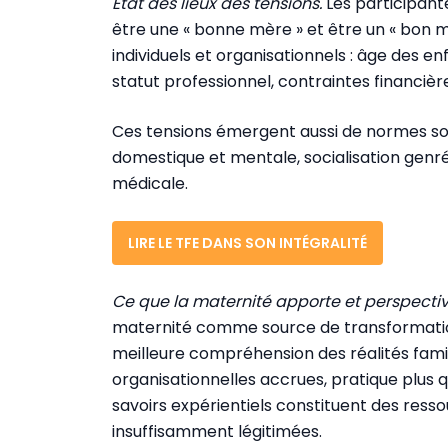
État des lieux des tensions.
Les participante
être une « bonne mère » et être un « bon m
individuels et organisationnels : âge des en
statut professionnel, contraintes financièr
Ces tensions émergent aussi de normes soci
domestique et mentale, socialisation genré
médicale.
LIRE LE TFE DANS SON INTÉGRALITÉ
Ce que la maternité apporte et perspectiv
maternité comme source de transformation
meilleure compréhension des réalités fami
organisationnelles accrues, pratique plus qu
savoirs expérientiels constituent des ress
insuffisamment légitimées.