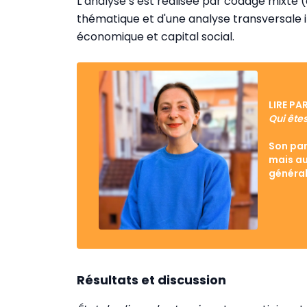
L’analyse s’est réalisée par codage mixte (d
thématique et d'une analyse transversale i
économique et capital social.
LIRE PA
Qui ête
Son par
mais au
généra
Résultats et discussion