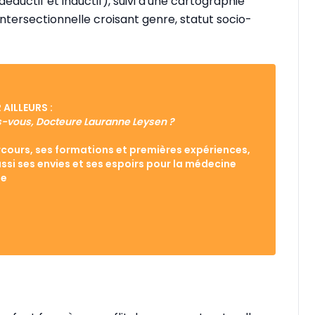
éductif et inductif), suivi d'une cartographie
ntersectionnelle croisant genre, statut socio-
R AILLEURS :
s-vous, Docteure Lauranne Leysen ?
cours, ses formations et premières expériences,
ssi ses envies et ses espoirs pour la médecine
le