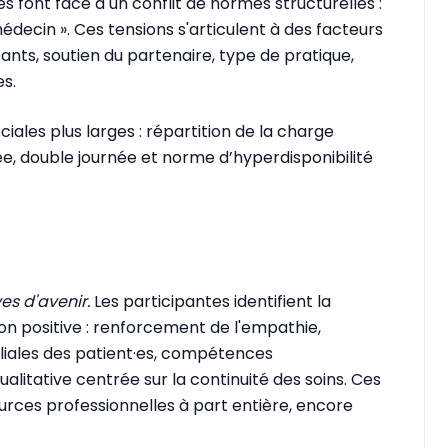
s font face à un conflit de normes structurelles :
édecin ». Ces tensions s'articulent à des facteurs
fants, soutien du partenaire, type de pratique,
es.
ales plus larges : répartition de la charge
e, double journée et norme d’hyperdisponibilité
es d'avenir.
Les participantes identifient la
 positive : renforcement de l'empathie,
liales des patient·es, compétences
alitative centrée sur la continuité des soins. Ces
ources professionnelles à part entière, encore