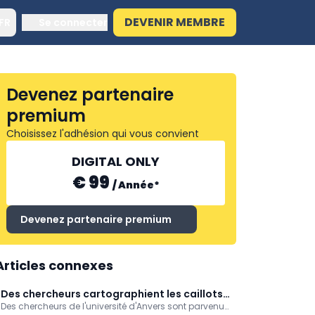
DEVENIR MEMBRE
FR
Se connecter
Devenez partenaire
premium
Choisissez l'adhésion qui vous convient
DIGITAL ONLY
€ 99
/
Année
*
Devenez partenaire premium
Articles connexes
Des chercheurs cartographient les caillots
Des chercheurs de l'université d'Anvers sont parvenus
sanguins après un AVC