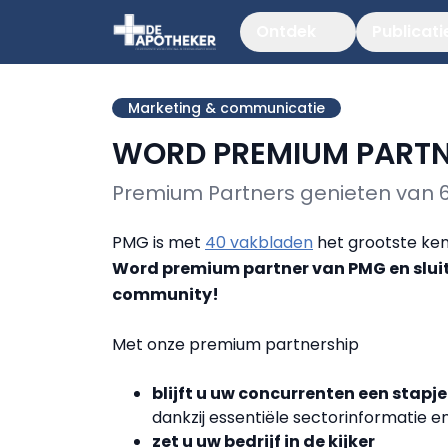
Ontdek
Publicati
Marketing & communicatie
WORD PREMIUM PART
Premium Partners genieten van 6
PMG is met
40 vakbladen
het grootste ken
Word premium partner van PMG en sluit
community!
Met onze premium partnership
blijft u uw concurrenten een stapje
dankzij essentiële sectorinformatie e
zet u uw bedrijf in de kijker