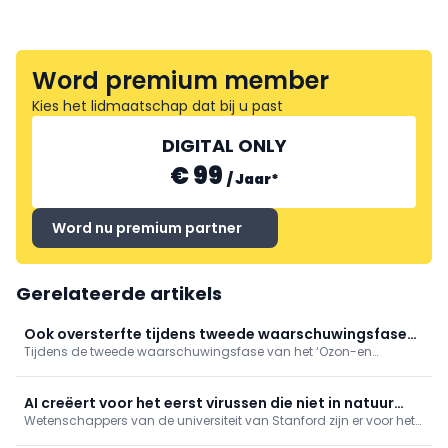
Word premium member
Kies het lidmaatschap dat bij u past
DIGITAL ONLY
€ 99
/
Jaar
*
Word nu premium partner
Gerelateerde artikels
Ook oversterfte tijdens tweede waarschuwingsfase
Tijdens de tweede waarschuwingsfase van het ‘Ozon-en
'Ozon- en hitteplan'
hitteplan’ deze zomer, tussen 4 en 17 juli 2026, was er sprake van
een oversterfte van 14,8%. Hiermee blijft de oversterfte aanhouden,
hoewel beperkter dan tijdens de hittegolf eind juni.
AI creëert voor het eerst virussen die niet in natuur
Wetenschappers van de universiteit van Stanford zijn er voor het
voorkomen
eerst in geslaagd om virussen, die nog niet in de natuur