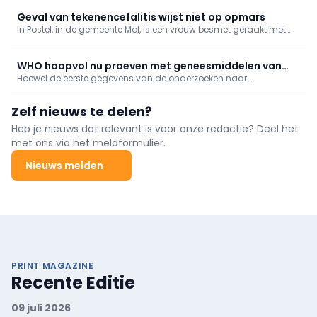
voorkwamen, te ontwerpen met artificiële intelligentie (AI)
Geval van tekenencefalitis wijst niet op opmars
In Postel, in de gemeente Mol, is een vrouw besmet geraakt met
tekenencefalitis na een tekenbeet die ze opliep in de regio. Dat
meldt RTV en het Agentschap Zorg bevestigt het nieuws.
WHO hoopvol nu proeven met geneesmiddelen van
Hoewel de eerste gegevens van de onderzoeken naar
start gaan
geneesmiddelen en vaccins tegen ebola hoopgevend zijn, zal
het zal nog maanden duren voor die beschikbaar zijn voor de
Zelf nieuws te delen?
getroffenen. Dat liet de Wereldgezondheidsorganisatie (WHO)
dinsdag weten.
Heb je nieuws dat relevant is voor onze redactie? Deel het
met ons via het meldformulier.
Nieuws melden
PRINT MAGAZINE
Recente Editie
09 juli 2026