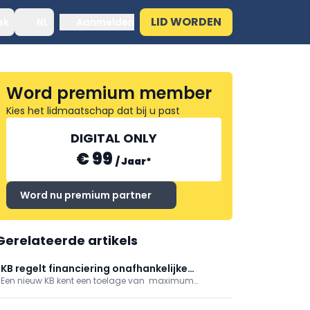
LID WORDEN
ek
NL
Aanmelden
Word premium member
Kies het lidmaatschap dat bij u past
DIGITAL ONLY
€ 99
/
Jaar
*
Word nu premium partner
Gerelateerde artikels
KB regelt financiering onafhankelijke
Een nieuw KB kent een toelage van maximum
geneesmiddeleninformatie
2.928.860 euro toe aan vzw ‘Belgisch Centrum voor
Farmacotherapeutische Informatie’ voor het