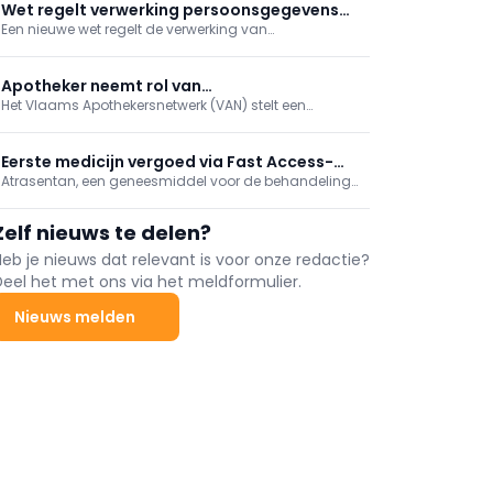
verstrekken van objectieve
Wet regelt verwerking persoonsgegevens
geneesmiddeleninformatie aan zorgverleners en
Een nieuwe wet regelt de verwerking van
door FAGG
patiënten.
persoonsgegevens die het FAGG uitvoert in het kader
van zijn bevoegdheden inzake medische
hulpmiddelen en diergeneesmiddelen.
Apotheker neemt rol van
Het Vlaams Apothekersnetwerk (VAN) stelt een
gezondheidsadviseur op zich bij hitte
overzicht op van adviezen die de apotheker kan
geven aan patiënten die tijdens de tweede hittegolf
de officina bezoeken.
Eerste medicijn vergoed via Fast Access-
Atrasentan, een geneesmiddel voor de behandeling
procedure
van IgA-nefropathie, de meest voorkomende vorm
van chronische nierfilterontsteking, is het eerste dat in
Zelf nieuws te delen?
België wordt goedgekeurd met de Early and
Equitable Fast Access-procedure.
Heb je nieuws dat relevant is voor onze redactie?
Deel het met ons via het meldformulier.
Nieuws melden