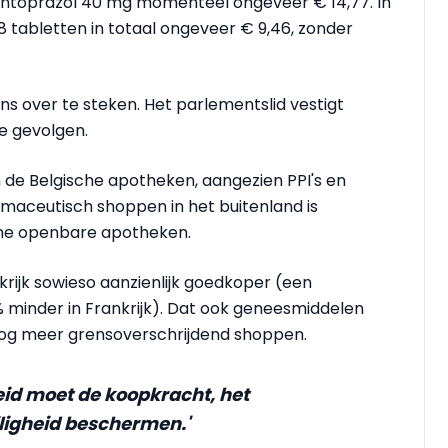
pantoprazol 40 mg momenteel ongeveer € 14,77. In
28 tabletten in totaal ongeveer € 9,46, zonder
s over te steken. Het parlementslid vestigt
e gevolgen.
 de Belgische apotheken, aangezien PPI's en
maceutisch shoppen in het buitenland is
che openbare apotheken.
rijk sowieso aanzienlijk goedkoper (een
inder in Frankrijk). Dat ook geneesmiddelen
s nog meer grensoverschrijdend shoppen.
id moet de koopkracht, het
ligheid beschermen.'