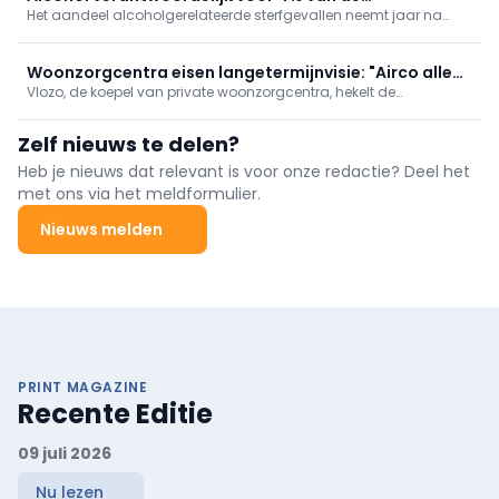
Het aandeel alcoholgerelateerde sterfgevallen neemt jaar na
sterfgevallen in België
jaar toe, met de sterkste stijging in het Brussels Hoofdstedelijk
Gewest, blijkt uit de recentste cijfers van Sciensano.
Woonzorgcentra eisen langetermijnvisie: "Airco alleen
Vlozo, de koepel van private woonzorgcentra, hekelt de
bereidt ons niet voor op toekomst"
"opeenstapeling van regels" waar de sector aan moet voldoen.
Daarom pleit ze maandag samen met de Franstalige
Zelf nieuws te delen?
tegenhanger Femarbel voor een modernisering van de
erkennings- en investeringskaders.
Heb je nieuws dat relevant is voor onze redactie? Deel het
met ons via het meldformulier.
Nieuws melden
PRINT MAGAZINE
Recente Editie
09 juli 2026
Nu lezen