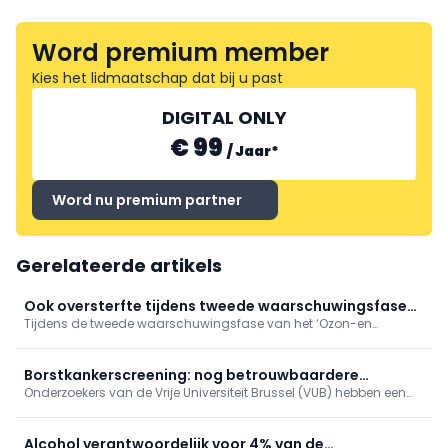
Word premium member
Kies het lidmaatschap dat bij u past
DIGITAL ONLY
€ 99
/
Jaar
*
Word nu premium partner
Gerelateerde artikels
Ook oversterfte tijdens tweede waarschuwingsfase
Tijdens de tweede waarschuwingsfase van het ‘Ozon-en
'Ozon- en hitteplan'
hitteplan’ deze zomer, tussen 4 en 17 juli 2026, was er sprake van
een oversterfte van 14,8%. Hiermee blijft de oversterfte aanhouden,
hoewel beperkter dan tijdens de hittegolf eind juni.
Borstkankerscreening: nog betrouwbaardere
Onderzoekers van de Vrije Universiteit Brussel (VUB) hebben een
simulatiemodellen
ingenieuze manier gevonden om de computerberekeningen te
verbeteren die ten grondslag liggen aan programma’s voor
borstkankerscreening.
Alcohol verantwoordelijk voor 4% van de