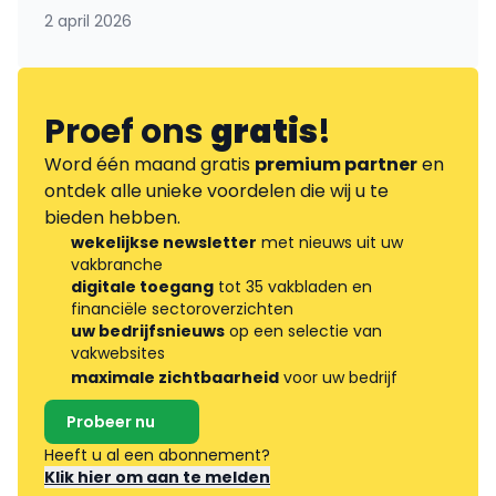
2 april 2026
Proef ons
gratis
!
Word één maand gratis
premium partner
en
ontdek alle unieke voordelen die wij u te
bieden hebben.
wekelijkse newsletter
met nieuws uit uw
vakbranche
digitale toegang
tot 35 vakbladen en
financiële sectoroverzichten
uw bedrijfsnieuws
op een selectie van
vakwebsites
maximale zichtbaarheid
voor uw bedrijf
Probeer nu
Heeft u al een abonnement?
Klik hier om aan te melden