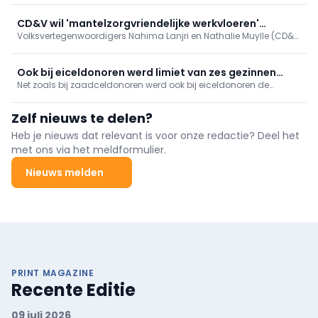
via hun aanvullende diensten terug te betalen. Het voorstel wil zo
de oorspronkelijke rol van het remgeld herstellen.
CD&V wil 'mantelzorgvriendelijke werkvloeren'
Volksvertegenwoordigers Nahima Lanjri en Nathalie Muylle (CD&V
bevorderen
) dienden bij de Kamer van Volksvertegenwoordigers een voorstel
van resolutie in om 'mantelzorgvriendelijke werkvloeren' te
bevorderen.
Ook bij eiceldonoren werd limiet van zes gezinnen
Net zoals bij zaadceldonoren werd ook bij eiceldonoren de
overschreden
wettelijke limiet van zes gezinnen overschreden, meldt VRT NWS
op basis van informatie van het FAGG. Het gaat om twee
Zelf nieuws te delen?
overschrijdingen binnen eenzelfde fertiliteitscentrum.
Heb je nieuws dat relevant is voor onze redactie? Deel het
met ons via het meldformulier.
Nieuws melden
PRINT MAGAZINE
Recente Editie
09 juli 2026