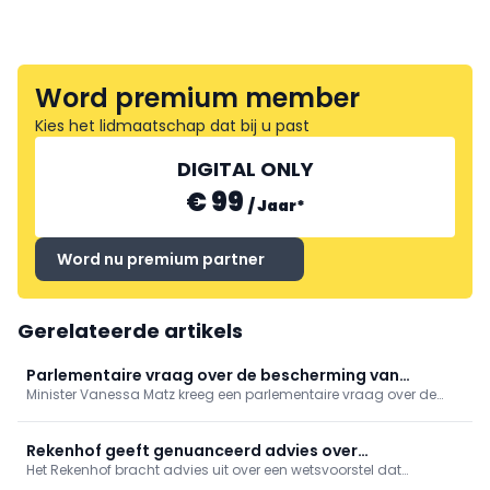
Word premium member
Kies het lidmaatschap dat bij u past
DIGITAL ONLY
€ 99
/
Jaar
*
Word nu premium partner
Gerelateerde artikels
Parlementaire vraag over de bescherming van
Minister Vanessa Matz kreeg een parlementaire vraag over de
persoonsgegevens bij gebruik van apps in het kader
bescherming van persoonsgegevens in femtech-apps. Ze wijst
van reproductieve gezondheidszorg
op het bestaande Europese regelgevend kader, maar zegt de
aandacht voor sensibilisering rond het gebruik van deze apps te
Rekenhof geeft genuanceerd advies over
willen versterken.
Het Rekenhof bracht advies uit over een wetsvoorstel dat
wetsvoorstel om terugbetaling remgeld te verbieden
ziekenfondsen wil verbieden om het wettelijk persoonlijk aandeel