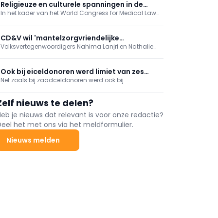
gezondheidszorg
regelgevend kader, maar zegt de aandacht voor
Religieuze en culturele spanningen in de
sensibilisering rond het gebruik van deze apps te
In het kader van het World Congress for Medical Law,
zorg
willen versterken.
dat momenteel plaatsvindt in Antwerpen, werd
vandaag de Cusanus Leerstoel voor
Gezondheidsrecht en Religieuze Diversiteit officieel
CD&V wil 'mantelzorgvriendelijke
boven de doopvont gehouden.
Volksvertegenwoordigers Nahima Lanjri en Nathalie
werkvloeren' bevorderen
Muylle (CD&V ) dienden bij de Kamer van
Volksvertegenwoordigers een voorstel van resolutie in
om 'mantelzorgvriendelijke werkvloeren' te
Ook bij eiceldonoren werd limiet van zes
bevorderen.
Net zoals bij zaadceldonoren werd ook bij
gezinnen overschreden
eiceldonoren de wettelijke limiet van zes gezinnen
overschreden, meldt VRT NWS op basis van
Zelf nieuws te delen?
informatie van het FAGG. Het gaat om twee
overschrijdingen binnen eenzelfde fertiliteitscentrum.
Heb je nieuws dat relevant is voor onze redactie?
Deel het met ons via het meldformulier.
Nieuws melden