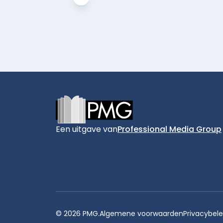
Footer
Een uitgave van
Professional Media Group
© 2026 PMG.
Algemene voorwaarden
Privacybele