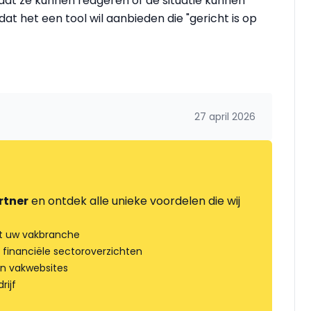
t ze kunnen reageren of de situatie kunnen
at het een tool wil aanbieden die "gericht is op
27 april 2026
rtner
en ontdek alle unieke voordelen die wij
t uw vakbranche
 financiële sectoroverzichten
an vakwebsites
rijf