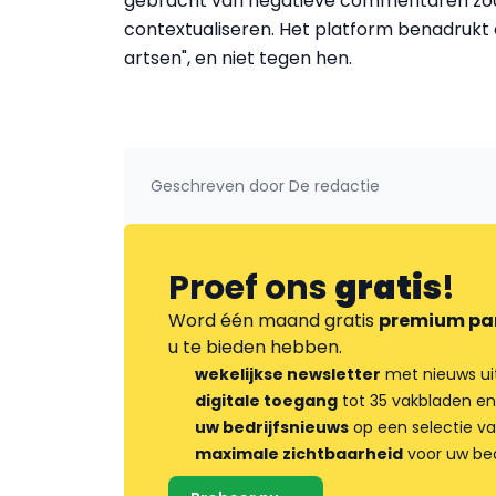
gebracht van negatieve commentaren zoda
contextualiseren. Het platform benadrukt d
artsen", en niet tegen hen.
Geschreven door
De redactie
Proef ons
gratis
!
Word één maand gratis
premium pa
u te bieden hebben.
wekelijkse newsletter
met nieuws ui
digitale toegang
tot 35 vakbladen en
uw bedrijfsnieuws
op een selectie v
maximale zichtbaarheid
voor uw bed