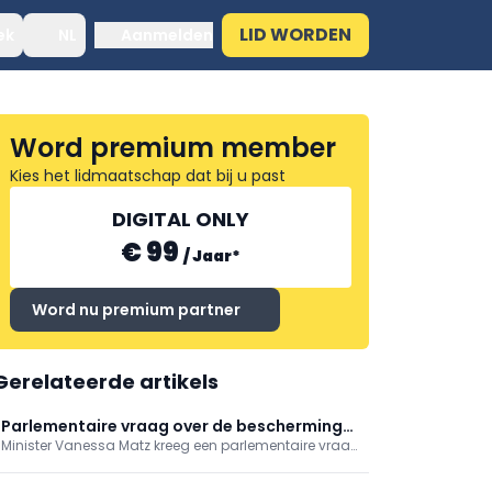
LID WORDEN
ek
NL
Aanmelden
Word premium member
Kies het lidmaatschap dat bij u past
DIGITAL ONLY
€ 99
/
Jaar
*
Word nu premium partner
Gerelateerde artikels
Parlementaire vraag over de bescherming
Minister Vanessa Matz kreeg een parlementaire vraag
van persoonsgegevens bij gebruik van apps
over de bescherming van persoonsgegevens in
in het kader van reproductieve
femtech-apps. Ze wijst op het bestaande Europese