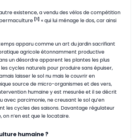
e autre existence, a vendu des vélos de compétition
[1]
a permaculture
« qui lui ménage le dos, car ainsi
ongtemps apparu comme un art du jardin sacrifiant
ne pratique agricole étonnamment productive
dans un désordre apparent les plantes les plus
 les cycles naturels pour produire sans épuiser,
jamais laisser le sol nu mais le couvrir en
nique source de micro-organismes et des vers,
intervention humaine y est mesurée et il se décrit
u avec parcimonie, ne creusant le sol qu’en
nt les cycles des saisons. Davantage régulateur
 on n’en est que le locataire.
ulture humaine ?