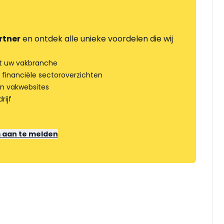
rtner
en ontdek alle unieke voordelen die wij
t uw vakbranche
 financiële sectoroverzichten
an vakwebsites
rijf
m aan te melden