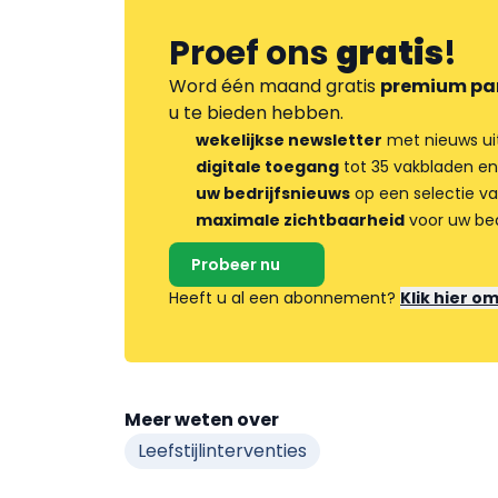
Proef ons
gratis
!
Word één maand gratis
premium pa
u te bieden hebben.
wekelijkse newsletter
met nieuws ui
digitale toegang
tot 35 vakbladen en
uw bedrijfsnieuws
op een selectie v
maximale zichtbaarheid
voor uw bed
Probeer nu
Heeft u al een abonnement?
Klik hier o
Meer weten over
Leefstijlinterventies