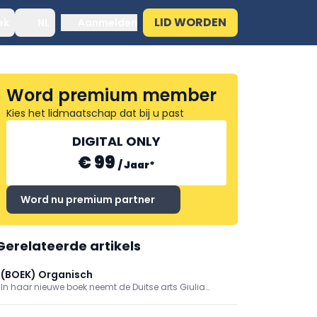
LID WORDEN
ek
NL
Aanmelden
Word premium member
Kies het lidmaatschap dat bij u past
DIGITAL ONLY
€ 99
/
Jaar
*
Word nu premium partner
Gerelateerde artikels
(BOEK) Organisch
In haar nieuwe boek neemt de Duitse arts Giulia
Enders de lezer mee op een fascinerende reis
doorheen het lichaam. Longen, spieren, hersenen,