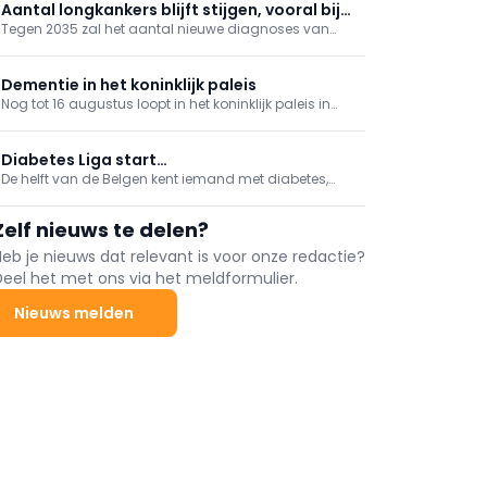
huid en het immuunsysteem worden op een originele
Aantal longkankers blijft stijgen, vooral bij
manier voorgesteld.
Tegen 2035 zal het aantal nieuwe diagnoses van
vrouwen en niet-rokers
longkanker in België naar verwachting stijgen van
9.487 naar 11.429 per jaar.
Dementie in het koninklijk paleis
Nog tot 16 augustus loopt in het koninklijk paleis in
Brussel de tentoonstelling Het Geheugenpaleis. Het is
een interactieve ervaring overbinding dementie en
wat mensen in zo'n geval best voor elkaar kunnen
Diabetes Liga start
doen.
De helft van de Belgen kent iemand met diabetes,
bewustwordingscampagne '24-7 Diabetes'
maar kennis van de aandoening blijft ondermaats.
Daarom starten de Diabetes Liga en de Association
Zelf nieuws te delen?
du Diabète de bewustwordingscampagne '24-7
Diabetes'.
Heb je nieuws dat relevant is voor onze redactie?
Deel het met ons via het meldformulier.
Nieuws melden