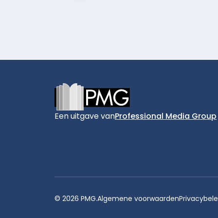
Footer
Een uitgave van
Professional Media Group
© 2026 PMG.
Algemene voorwaarden
Privacybele