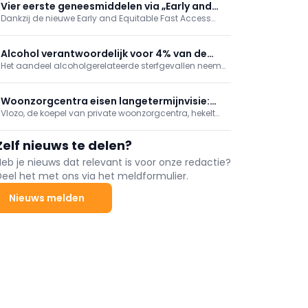
grondslag liggen aan programma’s voor
Vier eerste geneesmiddelen via „Early and
borstkankerscreening.
Dankzij de nieuwe Early and Equitable Fast Access
Equitable Access“
(EEFA)-procedure hebben vier geneesmiddelen
onlangs vroegtijdige toegang gekregen. Drie van de
vier geneesmiddelen vallen onder de oncologie,
Alcohol verantwoordelijk voor 4% van de
maar één ervan is bestemd voor de nefrologie.
Het aandeel alcoholgerelateerde sterfgevallen neemt
sterfgevallen in België
jaar na jaar toe, met de sterkste stijging in het
Brussels Hoofdstedelijk Gewest, blijkt uit de recentste
cijfers van Sciensano.
Woonzorgcentra eisen langetermijnvisie:
Vlozo, de koepel van private woonzorgcentra, hekelt
"Airco alleen bereidt ons niet voor op
de "opeenstapeling van regels" waar de sector aan
toekomst"
moet voldoen. Daarom pleit ze maandag samen
Zelf nieuws te delen?
met de Franstalige tegenhanger Femarbel voor een
modernisering van de erkennings- en
Heb je nieuws dat relevant is voor onze redactie?
investeringskaders.
Deel het met ons via het meldformulier.
Nieuws melden