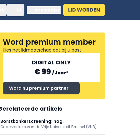
LID WORDEN
ek
NL
Aanmelden
Word premium member
Kies het lidmaatschap dat bij u past
DIGITAL ONLY
€ 99
/
Jaar
*
Word nu premium partner
Gerelateerde artikels
Borstkankerscreening: nog
Onderzoekers van de Vrije Universiteit Brussel (VUB)
betrouwbaardere simulatiemodellen
hebben een ingenieuze manier gevonden om de
computerberekeningen te verbeteren die ten