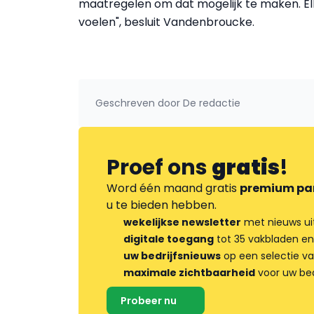
maatregelen om dat mogelijk te maken. Elk
voelen", besluit Vandenbroucke.
Geschreven door
De redactie
Proef ons
gratis
!
Word één maand gratis
premium pa
u te bieden hebben.
wekelijkse newsletter
met nieuws ui
digitale toegang
tot 35 vakbladen en
uw bedrijfsnieuws
op een selectie v
maximale zichtbaarheid
voor uw bed
Probeer nu