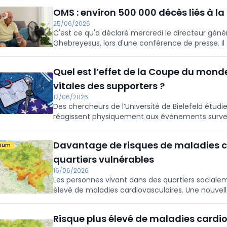
OMS : environ 500 000 décès liés à l
25/06/2026
C'est ce qu'a déclaré mercredi le directeur géné
Ghebreyesus, lors d'une conférence de presse. Il c
conséquences et menaces les plus dangereuses 
changement climatique.
Quel est l’effet de la Coupe du monde
vitales des supporters ?
12/06/2026
Des chercheurs de l’Université de Bielefeld étudi
réagissent physiquement aux événements surve
2026. À l’aide de montres connectées, ils suivent
cardiaque et le niveau de stress chez des suppor
Davantage de risques de maladies c
mium
quartiers vulnérables
16/06/2026
Les personnes vivant dans des quartiers sociale
élevé de maladies cardiovasculaires. Une nouvel
entre la vulnérabilité sociale, le recours aux soin
Risque plus élevé de maladies cardio