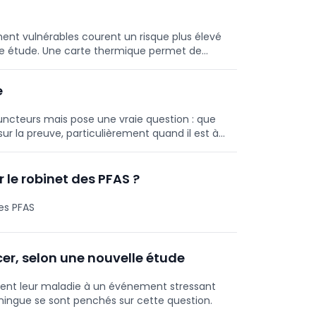
ent vulnérables courent un risque plus élevé
lle étude. Une carte thermique permet de
es maladies cardiovasculaires liées à
e
ncteurs mais pose une vraie question : que
ur la preuve, particulièrement quand il est à
le robinet des PFAS ?
les PFAS
cer, selon une nouvelle étude
uent leur maladie à un événement stressant
oningue se sont penchés sur cette question.