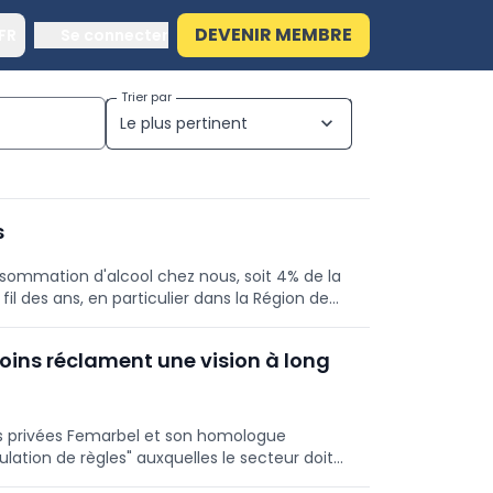
DEVENIR MEMBRE
FR
Se connecter
Trier par
Le plus pertinent
expand_more
s
onsommation d'alcool chez nous, soit 4% de la
il des ans, en particulier dans la Région de
soins réclament une vision à long
s privées Femarbel et son homologue
ation de règles" auxquelles le secteur doit