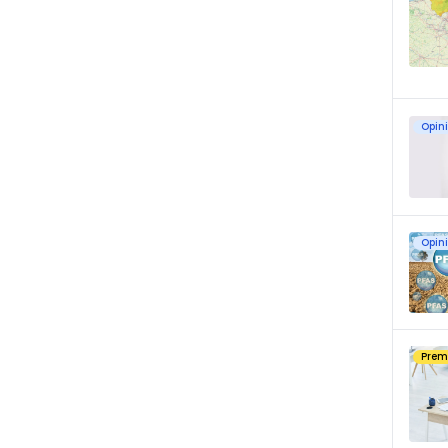
Opin
Opin
Pre