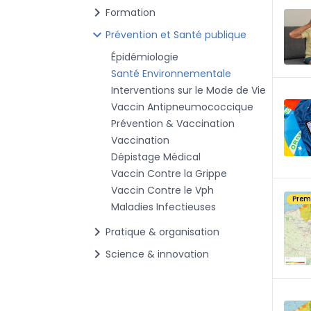
chevron_right
Formation
chevron_right
Prévention et Santé publique
Épidémiologie
Santé Environnementale
Interventions sur le Mode de Vie
Vaccin Antipneumococcique
Prévention & Vaccination
Vaccination
Dépistage Médical
Vaccin Contre la Grippe
Vaccin Contre le Vph
Pre
Maladies Infectieuses
chevron_right
Pratique & organisation
chevron_right
Science & innovation