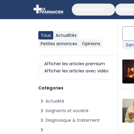
Découvrez
Publi
Tous
Actualités
Petites annonces
Opinions
San
Afficher les articles premium
Afficher les articles avec vidéo
Catégories
chevron_right
Actualité
chevron_right
Soignants et société
chevron_right
Diagnosique & traitement
chevron_right