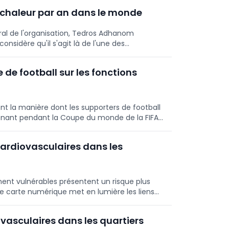
a chaleur par an dans le monde
ral de l'organisation, Tedros Adhanom
onsidère qu'il s'agit là de l'une des
pour la santé mondiale liées au
 de football sur les fonctions
ent la manière dont les supporters de football
nant pendant la Coupe du monde de la FIFA
 des fonctions vitales telles que la fréquence
ters de différentes équipes.
ardiovasculaires dans les
ment vulnérables présentent un risque plus
le carte numérique met en lumière les liens
s de santé et l’athérosclérose.
vasculaires dans les quartiers