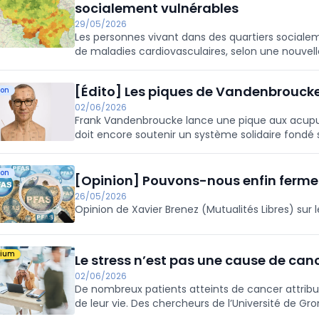
socialement vulnérables
29/05/2026
Les personnes vivant dans des quartiers socialem
de maladies cardiovasculaires, selon une nouve
mieux comprendre le contexte social entourant l
l’athérosclérose.
[Édito] Les piques de Vandenbrouck
ion
02/06/2026
Frank Vandenbroucke lance une pique aux acupu
doit encore soutenir un système solidaire fondé s
bout de souffle ?
ion
[Opinion] Pouvons-nous enfin fermer 
26/05/2026
Opinion de Xavier Brenez (Mutualités Libres) sur 
mium
Le stress n’est pas une cause de can
02/06/2026
De nombreux patients atteints de cancer attrib
de leur vie. Des chercheurs de l’Université de Gr