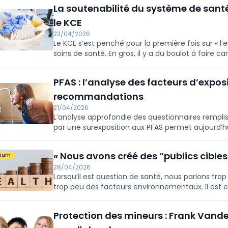
La soutenabilité du système de sant
le KCE
23/04/2026
Le KCE s’est penché pour la première fois sur « 
soins de santé. En gros, il y a du boulot à faire c
ne sont pas rencontrés.
PFAS : l’analyse des facteurs d’exposi
recommandations
21/04/2026
L’analyse approfondie des questionnaires rempl
par une surexposition aux PFAS permet aujourd’hui
responsables et d’orienter les actions de prévent
« Nous avons créé des “publics cibles
mium
28/04/2026
Lorsqu’il est question de santé, nous parlons tr
trop peu des facteurs environnementaux. Il est en
individus que de s’attaquer à des lobbies puissan
Protection des mineurs : Frank Vand