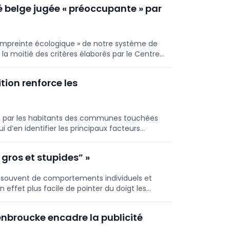
é belge jugée « préoccupante » par
l’empreinte écologique » de notre système de
ar la moitié des critères élaborés par le Centre
tion renforce les
is par les habitants des communes touchées
 d’en identifier les principaux facteurs
ion.
 gros et stupides” »
op souvent de comportements individuels et
 effet plus facile de pointer du doigt les
ts.
enbroucke encadre la publicité