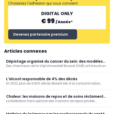
Choisissez l'adhésion qui vous convient
DIGITAL ONLY
€ 99
/
Année
*
Devenez partenaire premium
Articles connexes
Dépistage organisé du cancer du sein: des modèles
Des chercheurs de la Vrije Universiteit Brussel (VUB) ont trouvé un
de simulation encore plus fiables (VUB)
moyen ingénieux d’améliorer les calculs informatiques qui sous-
tendent les programmes de dépistage du cancer du sein.
L'alcool responsable de 4% des décès
En 2022, plus de 4.600 décès étaient liés à la consommation
d'alcool chez nous, soit 4% de la mortalité. Un taux de mortalité
qui augmente au fil des ans, en particulier dans la Région de
Bruxelles-Capitale.
Chaleur: les maisons de repos et de soins réclament
La fédération francophone des maisons de repos privées
une vision à long terme
Femarbel et son homologue néerlandophone Vlozo dénoncent
lundi "l'accumulation de règles" auxquelles le secteur doit se
conformer.