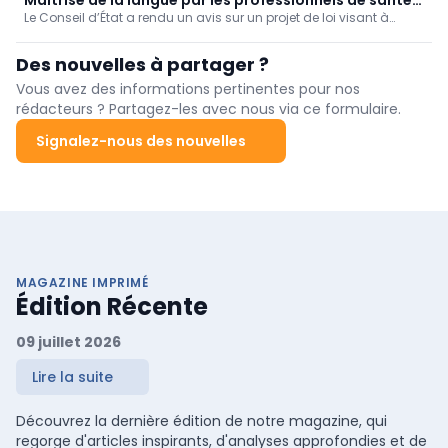
Maîtrise de la langue par les professionnels de santé:
Le Conseil d’État a rendu un avis sur un projet de loi visant à
avis nuancé du Conseil d'État
obliger les professionnels des soins de santé à démontrer une
connaissance suffisante de la langue de la région linguistique
Des nouvelles à partager ?
dans laquelle ils exercent.
Vous avez des informations pertinentes pour nos
rédacteurs ? Partagez-les avec nous via ce formulaire.
Signalez-nous des nouvelles
MAGAZINE IMPRIMÉ
Édition Récente
09 juillet 2026
Lire la suite
Découvrez la dernière édition de notre magazine, qui
regorge d'articles inspirants, d'analyses approfondies et de