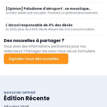
piquée par ce parasite à Postel, dans la commune de Mol
(Anvers), annonce l'Agence flamande en charge des soins et de
la santé. C'est le 4e cas recensé cette année en Flandre, contre
[Opinion] Paludisme d’aéroport : ce moustique
aucun à ce jour en Wallonie.
Le trafic aérien bat son plein. Pourtant, un phénomène rarement
voyage à tire-d’ailes !
rapporté a été signalé la semaine dernière : le « paludisme
d’aéroport » (Airport Malaria).
L'alcool responsable de 4% des décès
En 2022, plus de 4.600 décès étaient liés à la consommation
d'alcool chez nous, soit 4% de la mortalité. Un taux de mortalité
qui augmente au fil des ans, en particulier dans la Région de
Des nouvelles à partager ?
Bruxelles-Capitale.
Vous avez des informations pertinentes pour nos
rédacteurs ? Partagez-les avec nous via ce formulaire.
Signalez-nous des nouvelles
MAGAZINE IMPRIMÉ
Édition Récente
09 juillet 2026