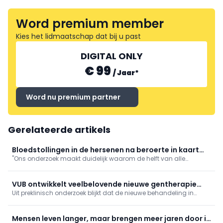
Word premium member
Kies het lidmaatschap dat bij u past
DIGITAL ONLY
€ 99
/
Jaar
*
Word nu premium partner
Gerelateerde artikels
Bloedstollingen in de hersenen na beroerte in kaart
"Ons onderzoek maakt duidelijk waarom de helft van alle
gebracht
beroertepatiënten niet volledig herstelt", aldus de UAntwerpen.
VUB ontwikkelt veelbelovende nieuwe gentherapie
Uit preklinisch onderzoek blijkt dat de nieuwe behandeling in
voor hemofilie B
muismodellen aanzienlijk beter werkt dan de huidige aanpak,
zonder bijkomende veiligheidsrisico's.
Mensen leven langer, maar brengen meer jaren door in