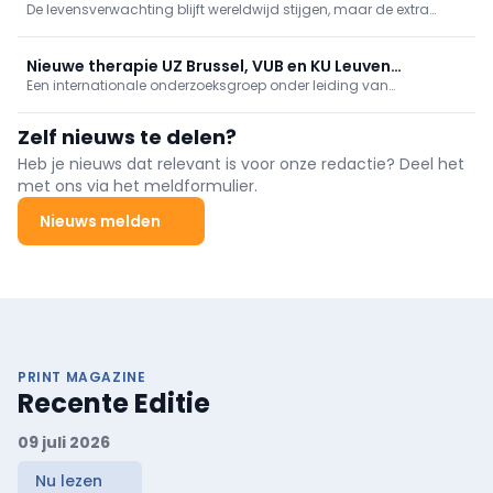
De levensverwachting blijft wereldwijd stijgen, maar de extra
slechte gezondheid
levensjaren worden steeds vaker doorgebracht met ziekte of een
beperking. Volgens de onderzoekers moeten
gezondheidszorgsystemen zich daarom niet alleen richten op
Nieuwe therapie UZ Brussel, VUB en KU Leuven
een langere levensduur, maar ook op een langere periode in
Een internationale onderzoeksgroep onder leiding van
vertraagt ontwikkeling diabetes type 1
goede gezondheid.
onderzoekers van het UZ Brussel, de Vrije Universiteit Brussel en KU
Leuven hebben samen een nieuwe strategie en therapie
Zelf nieuws te delen?
ontwikkeld om de ontwikkeling van diabetes type 1 af te remmen.
Heb je nieuws dat relevant is voor onze redactie? Deel het
met ons via het meldformulier.
Nieuws melden
PRINT MAGAZINE
Recente Editie
09 juli 2026
Nu lezen