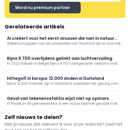
Word nu premium partner
Gerelateerde artikels
AI creëert voor het eerst virussen die niet in natuur
Wetenschappers van de universiteit van Stanford zijn er voor het
voorkomen
eerst in geslaagd om virussen, die nog niet in de natuur
voorkwamen, te ontwerpen met artificiële intelligentie (AI)
Bijna 9.700 overlijdens gelinkt aan luchtvervuiling
In 2022 hielden in België bijna 9.700 sterfgevallen verband met
luchtvervuiling, zo blijkt uit gegevens van gezondheidsinstituut
Sciensano. De organisatie bracht ook andere risicofactoren van
overlijden in kaart.
Hittegolf in Europa: 12.000 doden in Duitsland
Bijna 12.000 mensen zijn in Duitsland overleden als gevolg van
de hittegolf, zo blijkt uit cijfers die donderdag zijn gepubliceerd
door het Robert Koch-Instituut.
Geval van tekenencefalitis wijst niet op opmars
In Postel, in de gemeente Mol, is een vrouw besmet geraakt met
tekenencefalitis na een tekenbeet die ze opliep in de regio. Dat
meldt RTV en het Agentschap Zorg bevestigt het nieuws.
Zelf nieuws te delen?
Heb je nieuws dat relevant is voor onze redactie? Deel het