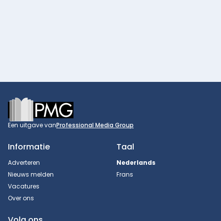
Footer
Een uitgave van
Professional Media Group
Informatie
Taal
Adverteren
Nederlands
Nieuws melden
Frans
Vacatures
Over ons
Volg ons