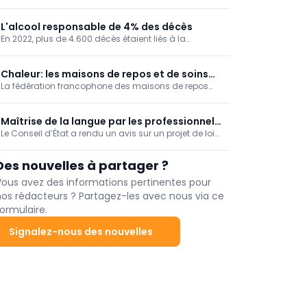
ont trouvé un moyen ingénieux d’améliorer les
(VUB)
calculs informatiques qui sous-tendent les
programmes de dépistage du cancer du sein.
L'alcool responsable de 4% des décès
En 2022, plus de 4.600 décès étaient liés à la
consommation d'alcool chez nous, soit 4% de la
mortalité. Un taux de mortalité qui augmente au fil
des ans, en particulier dans la Région de Bruxelles-
Chaleur: les maisons de repos et de soins
Capitale.
La fédération francophone des maisons de repos
réclament une vision à long terme
privées Femarbel et son homologue néerlandophone
Vlozo dénoncent lundi "l'accumulation de règles"
auxquelles le secteur doit se conformer.
Maîtrise de la langue par les professionnels
Le Conseil d’État a rendu un avis sur un projet de loi
de santé: avis nuancé du Conseil d'État
visant à obliger les professionnels des soins de santé
à démontrer une connaissance suffisante de la
Des nouvelles à partager ?
langue de la région linguistique dans laquelle ils
exercent.
Vous avez des informations pertinentes pour
nos rédacteurs ? Partagez-les avec nous via ce
ormulaire.
Signalez-nous des nouvelles