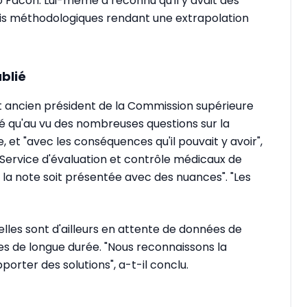
dro Facon. Lui-même a reconnu qu'il y avait des
ais méthodologiques rendant une extrapolation
ublié
et ancien président de la Commission supérieure
rmé qu'au vu des nombreuses questions sur la
, et "avec les conséquences qu'il pouvait y avoir",
 Service d'évaluation et contrôle médicaux de
la note soit présentée avec des nuances". "Les
uelles sont d'ailleurs en attente de données de
ades de longue durée. "Nous reconnaissons la
rter des solutions", a-t-il conclu.