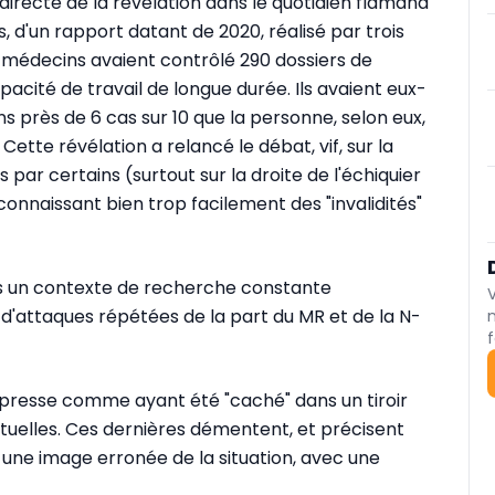
directe de la révélation dans le quotidien flamand
s, d'un rapport datant de 2020, réalisé par trois
s médecins avaient contrôlé 290 dossiers de
cité de travail de longue durée. Ils avaient eux-
 près de 6 cas sur 10 que la personne, selon eux,
Cette révélation a relancé le débat, vif, sur la
par certains (surtout sur la droite de l'échiquier
econnaissant bien trop facilement des "invalidités"
ns un contexte de recherche constante
d'attaques répétées de la part du MR et de la N-
f
 presse comme ayant été "caché" dans un tiroir
uelles. Ces dernières démentent, et précisent
 une image erronée de la situation, avec une