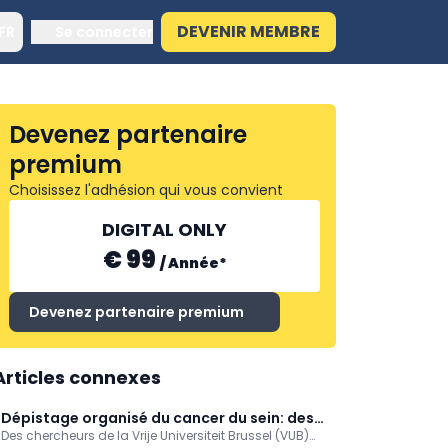
DEVENIR MEMBRE
FR
Se connecter
Devenez partenaire
premium
Choisissez l'adhésion qui vous convient
DIGITAL ONLY
€ 99
/
Année
*
Devenez partenaire premium
Articles connexes
Dépistage organisé du cancer du sein: des
Des chercheurs de la Vrije Universiteit Brussel (VUB)
modèles de simulation encore plus fiables